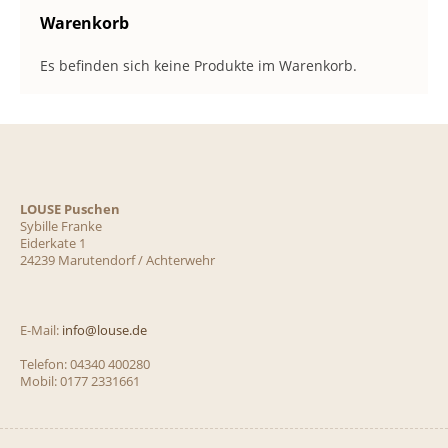
auf
au
der
de
Warenkorb
Produktseite
Pro
gewählt
ge
Es befinden sich keine Produkte im Warenkorb.
werden
we
LOUSE Puschen
Sybille Franke
Eiderkate 1
24239 Marutendorf / Achterwehr
E-Mail:
info@louse.de
Telefon: 04340 400280
Mobil: 0177 2331661