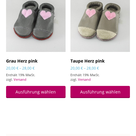
Grau Herz pink
Taupe Herz pink
Preisspanne:
Preisspanne:
20,00
€
–
28,00
€
20,00
€
–
28,00
€
20,00 €
20,00 €
Enthält 19% MwSt.
Enthält 19% MwSt.
bis
bis
zzgl.
Versand
zzgl.
Versand
28,00 €
28,00 €
Dieses
Di
Produkt
Pr
Ausführung wählen
Ausführung wählen
weist
wei
mehrere
me
Varianten
Va
auf.
auf
Die
Di
Optionen
Op
können
kö